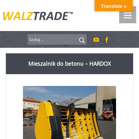
Przejdź
Translate »
do
treści
Szukaj:
Mieszalnik do betonu – HARDOX