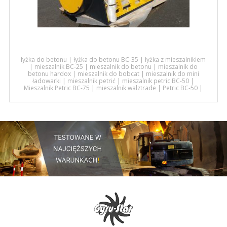
łyżka do betonu
|
łyżka do betonu BC-35
|
łyżka z mieszalnikiem
|
mieszalnik BC-25
|
mieszalnik do betonu
|
mieszalnik do
betonu hardox
|
mieszalnik do bobcat
|
mieszalnik do mini
ładowarki
|
mieszalnik petrić
|
mieszalnik petric BC-50
|
Mieszalnik Petric BC-75
|
mieszalnik walztrade
|
Petric BC-50
|