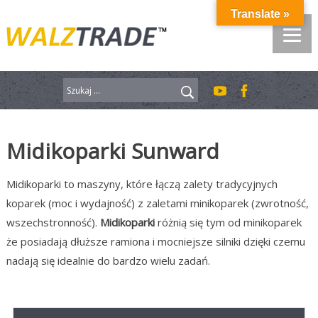
Przejdź
Translate »
do
treści
Szukaj:
Midikoparki Sunward
Midikoparki to maszyny, które łączą zalety tradycyjnych
koparek (moc i wydajność) z zaletami minikoparek (zwrotność,
wszechstronność).
Midikoparki
różnią się tym od minikoparek
że posiadają dłuższe ramiona i mocniejsze silniki dzięki czemu
nadają się idealnie do bardzo wielu zadań.