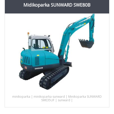
Midikoparka SUNWARD SWE80B
minikoparka
|
minikoparka sunward
|
Minikoparka SUNWARD
SWE35UF
|
sunward
|