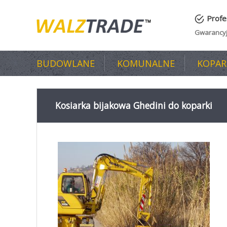
Przejdź
Profe
do
Gwarancyj
treści
BUDOWLANE
KOMUNALNE
KOPAR
Kosiarka bijakowa Ghedini do koparki