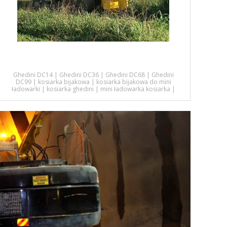
Ghedini DC14
|
Ghedini DC36
|
Ghedini DC68
|
Ghedini
DC99
|
kosiarka bijakowa
|
kosiarka bijakowa do mini
ładowarki
|
kosiarka ghedini
|
mini ładowarka kosiarka
|