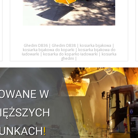
Ghedini DB36
|
Ghedini DB38
|
kosiarka bijakowa
|
kosiarka bijakowa do koparki
|
kosiarka bijakowa do
ładowarki
|
kosiarka do koparko ładowarki
|
kosiarka
ghedini
|