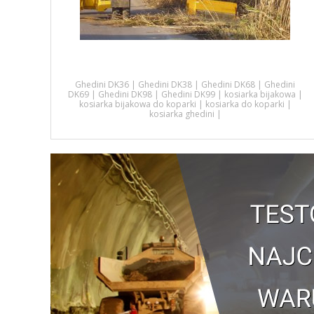
Ghedini DK36
|
Ghedini DK38
|
Ghedini DK68
|
Ghedini
DK69
|
Ghedini DK98
|
Ghedini DK99
|
kosiarka bijakowa
|
kosiarka bijakowa do koparki
|
kosiarka do koparki
|
kosiarka ghedini
|